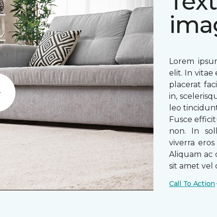
Text
ima
Lorem ipsum
elit. In vit
placerat fac
in, sceleris
Play
leo tincidun
Fusce efficit
non. In sol
viverra ero
Aliquam ac o
sit amet vel o
Call To Action