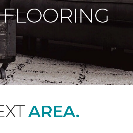
 FLOORING
EXT
AREA.