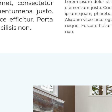
met, consectetur
Lorem ipsum dolor sit a
elementum justo. Curabi
ementumena justo.
ipsum quam, pharetra u
e efficitur. Porta
Aliquam vitae arcu ege
neque. Fusce efficitur 
ilisis non.
non.