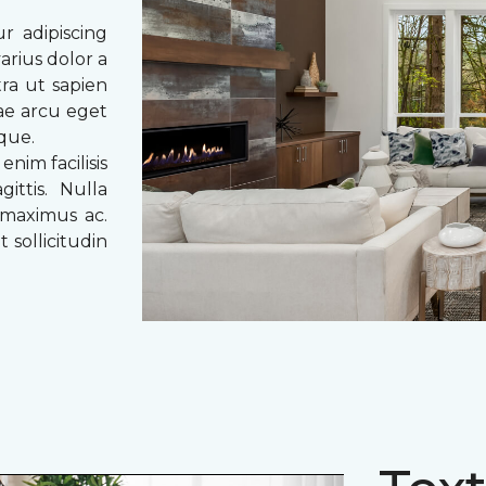
r adipiscing
arius dolor a
tra ut sapien
tae arcu eget
eque.
enim facilisis
ittis. Nulla
 maximus ac.
 sollicitudin